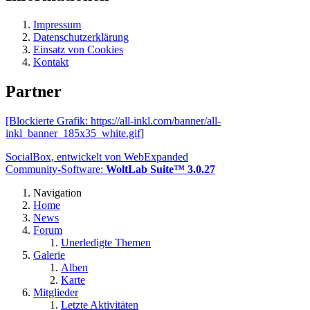
Impressum
Datenschutzerklärung
Einsatz von Cookies
Kontakt
Partner
[Blockierte Grafik:
https://all-inkl.com/banner/all-
inkl_banner_185x35_white.gif
]
SocialBox, entwickelt von WebExpanded
Community-Software:
WoltLab Suite™ 3.0.27
Navigation
Home
News
Forum
Unerledigte Themen
Galerie
Alben
Karte
Mitglieder
Letzte Aktivitäten