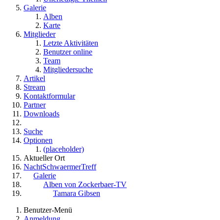
Galerie
Alben
Karte
Mitglieder
Letzte Aktivitäten
Benutzer online
Team
Mitgliedersuche
Artikel
Stream
Kontaktformular
Partner
Downloads
Suche
Optionen
(placeholder)
Aktueller Ort
NachtSchwaermerTreff
Galerie
Alben von Zockerbaer-TV
Tamara Gibsen
Benutzer-Menü
Anmeldung