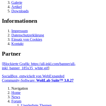
Galerie
Artikel
Downloads
Informationen
Impressum
Datenschutzerklärung
Einsatz von Cookies
Kontakt
Partner
[Blockierte Grafik:
https://all-inkl.com/banner/all-
inkl_banner_185x35_white.gif
]
SocialBox, entwickelt von WebExpanded
Community-Software:
WoltLab Suite™ 3.0.27
Navigation
Home
News
Forum
Unerledigte Themen