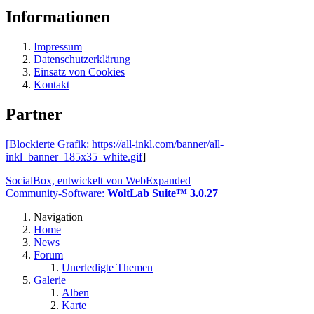
Informationen
Impressum
Datenschutzerklärung
Einsatz von Cookies
Kontakt
Partner
[Blockierte Grafik:
https://all-inkl.com/banner/all-
inkl_banner_185x35_white.gif
]
SocialBox, entwickelt von WebExpanded
Community-Software:
WoltLab Suite™ 3.0.27
Navigation
Home
News
Forum
Unerledigte Themen
Galerie
Alben
Karte