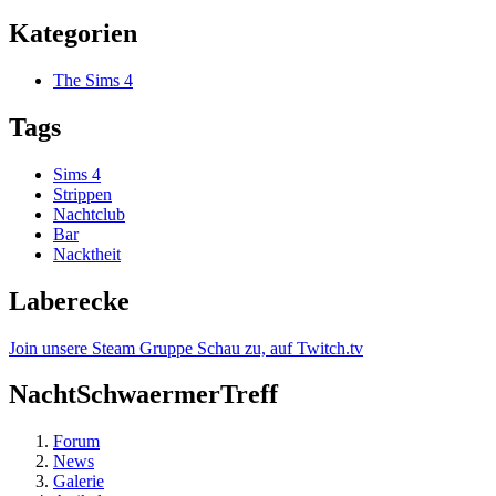
Kategorien
The Sims 4
Tags
Sims 4
Strippen
Nachtclub
Bar
Nacktheit
Laberecke
Join unsere Steam Gruppe
Schau zu, auf Twitch.tv
NachtSchwaermerTreff
Forum
News
Galerie