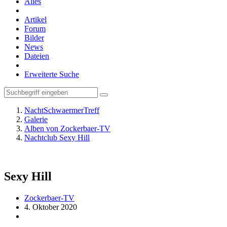
Alles
Artikel
Forum
Bilder
News
Dateien
Erweiterte Suche
NachtSchwaermerTreff
Galerie
Alben von Zockerbaer-TV
Nachtclub Sexy Hill
Sexy Hill
Zockerbaer-TV
4. Oktober 2020