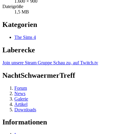
1.600 × 900
Dateigröße
1,5 MB
Kategorien
The Sims 4
Laberecke
Join unsere Steam Gruppe
Schau zu, auf Twitch.tv
NachtSchwaermerTreff
Forum
News
Galerie
Artikel
Downloads
Informationen