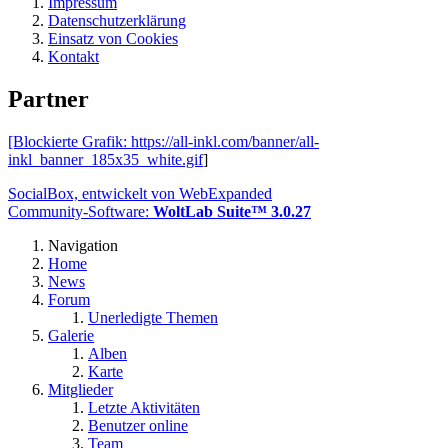
Impressum
Datenschutzerklärung
Einsatz von Cookies
Kontakt
Partner
[Blockierte Grafik:
https://all-inkl.com/banner/all-
inkl_banner_185x35_white.gif
]
SocialBox, entwickelt von WebExpanded
Community-Software:
WoltLab Suite™ 3.0.27
Navigation
Home
News
Forum
Unerledigte Themen
Galerie
Alben
Karte
Mitglieder
Letzte Aktivitäten
Benutzer online
Team