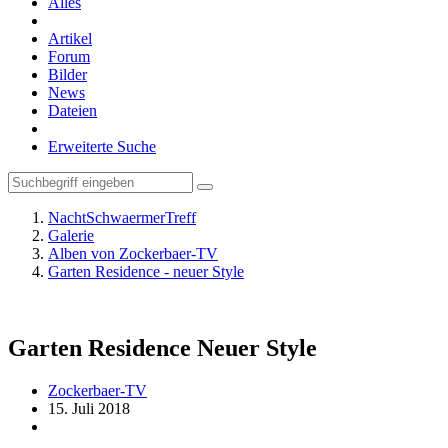
Alles
Artikel
Forum
Bilder
News
Dateien
Erweiterte Suche
NachtSchwaermerTreff
Galerie
Alben von Zockerbaer-TV
Garten Residence - neuer Style
Garten Residence Neuer Style
Zockerbaer-TV
15. Juli 2018